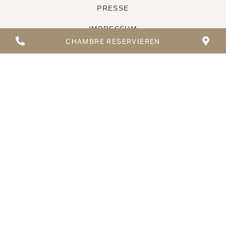
PRESSE
IMPRESSUM
CHAMBRE RESERVIEREN
AGB
DATENSCHUTZ
KONTAKT
ESPLANADE Saarbrücken
Nauwieserstraße 5
66111 Saarbrücken
Boutique Hotel
+49 (0) 681 84 49 91 20
hotel@esplanade-sb.de
Zwei-Sterne-Restaurant